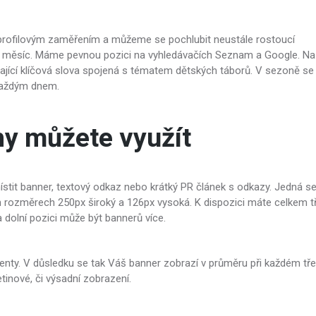
profilovým zaměřením a můžeme se pochlubit neustále rostoucí
ý měsíc. Máme pevnou pozici na vyhledávačích Seznam a Google. Na 
ající klíčová slova spojená s tématem dětských táborů. V sezoně se
každým dnem.
hy můžete využít
stit banner, textový odkaz nebo krátký PR článek s odkazy. Jedná se
 rozměrech 250px široký a 126px vysoká. K dispozici máte celkem tř
a dolní pozici může být bannerů více.
renty. V důsledku se tak Váš banner zobrazí v průměru při každém tř
tinové, či výsadní zobrazení.