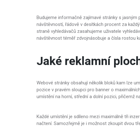
Budujeme informačně zajímavé stránky s jasným 
návštěvností, řádově v desítkách procent za každ
straně vyhledávačů zasahujeme uživatele vyhledáv
návštěvnost téměř zdvojnásobuje a čísla rostou 
Jaké reklamní ploc
Webové stránky obsahují několik bloků kam lze umí
pozice v pravém sloupci pro banner o maximálních
umístění na horní, střední a dolní pozici, přičemž n
Každé umístění je sdíleno mezi maximálně tři inze
načtení. Samozřejmě je i možnost zkoupit dvou tře