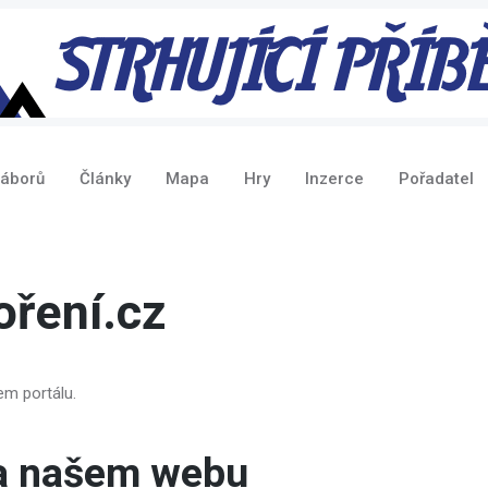
táborů
Články
Mapa
Hry
Inzerce
Pořadatel
ření.cz
em portálu.
na našem webu