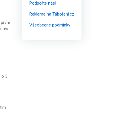
Podpořte nás!
Reklama na Táboření.cz
první
Všeobecné podmínky
 naše
 o 3
i
etím