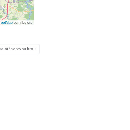
reetMap
contributors
celotáborovou hrou