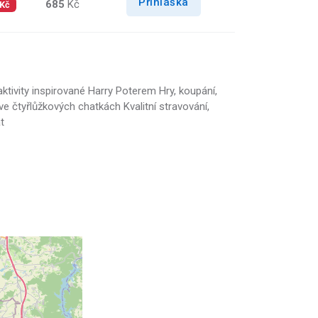
Přihláška
685
Kč
 Kč
tivity inspirované Harry Poterem Hry, koupání,
ve čtyřlůžkových chatkách Kvalitní stravování,
t