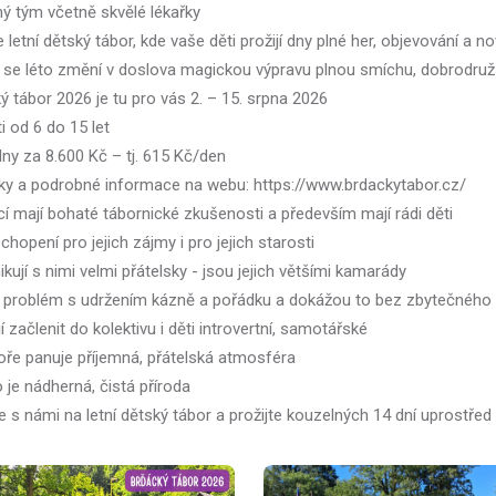
ý tým včetně skvělé lékařky
 letní dětský tábor, kde vaše děti prožijí dny plné her, objevování a
 se léto změní v doslova magickou výpravu plnou smíchu, dobrodruž
ý tábor 2026 je tu pro vás 2. – 15. srpna 2026
i od 6 do 15 let
dny za 8.600 Kč – tj. 615 Kč/den
šky a podrobné informace na webu: https://www.brdackytabor.cz/
í mají bohaté tábornické zkušenosti a především mají rádi děti
chopení pro jejich zájmy i pro jejich starosti
ují s nimi velmi přátelsky - jsou jejich většími kamarády
 problém s udržením kázně a pořádku a dokážou to bez zbytečného 
í začlenit do kolektivu i děti introvertní, samotářské
oře panuje příjemná, přátelská atmosféra
o je nádherná, čistá příroda
 s námi na letní dětský tábor a prožijte kouzelných 14 dní uprostřed