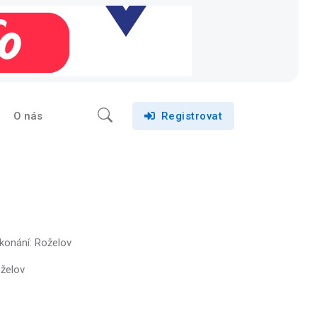
O nás
Registrovat
konání: Roželov
oželov