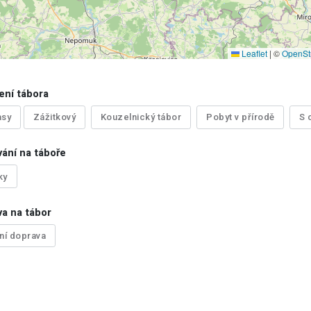
Leaflet
|
©
OpenSt
ení tábora
asy
Zážitkový
Kouzelnický tábor
Pobyt v přírodě
S 
ání na táboře
ky
a na tábor
tní doprava