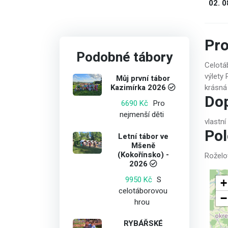
02. 0
Pr
Podobné tábory
Celotá
výlety 
Můj první tábor
Kazimírka 2026
krásná
Do
Pro
6690 Kč
nejmenší děti
vlastní
Po
Letní tábor ve
Mšeně
(Kokořínsko) -
Rožel
2026
S
9950 Kč
+
celotáborovou
−
hrou
RYBÁŘSKÉ