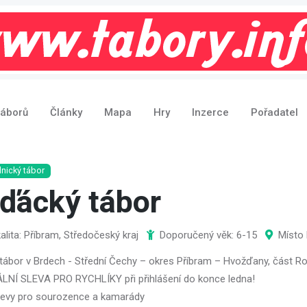
táborů
Články
Mapa
Hry
Inzerce
Pořadatel
nický tábor
ďácký tábor
alita: Příbram, Středočeský kraj
Doporučený věk: 6-15
Místo 
 tábor v Brdech - Střední Čechy – okres Příbram – Hvožďany, část R
LNÍ SLEVA PRO RYCHLÍKY při přihlášení do konce ledna!
slevy pro sourozence a kamarády