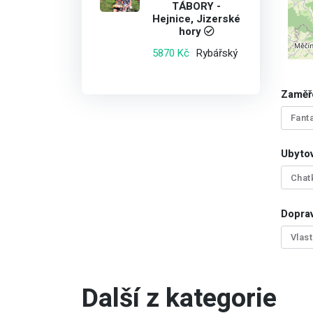
TÁBORY -
Hejnice, Jizerské
hory
Rybářský
5870 Kč
Zaměř
Fant
Ubytov
Chat
Doprav
Vlas
Další z kategorie