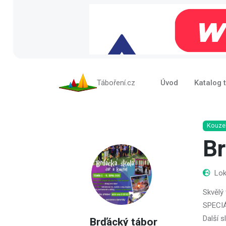
Táboření.cz
Úvod
Katalog 
Kouzel
Br
Lok
Skvělý
SPECIÁ
Další 
Brďácký tábor