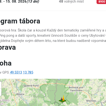
8. - 15. 08. 2026
(13 dní)
48
volných míst
8900
ogram tábora
borová hra: Škola čar a kouzel Každý den tematicky zaměřené hry a ak
Ping pong a další sporty, kreativní činnosti Soutěže o ceny Ubytování 
 jídelna Dopřejte svým dětem léto, na které budou nadšeně vzpomína
prava
loha
ov GPS
49.5513
13.785