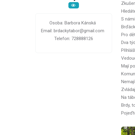
Zkušen
Hledáte
S námi
Osoba: Barbora Kánská
Brďáck
Email: brdackytabor@gmail.com
Pro dět
Telefon: 728888126
Dva tý
Přihlá
Vedouc
Mají po
Komunik
Nemají
Zvládaj
Na táb
Brdy, t
Pojeďte